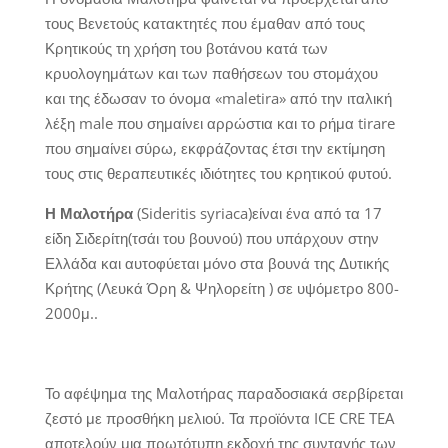
τους Βενετούς κατακτητές που έμαθαν από τους
Κρητικούς τη χρήση του βοτάνου κατά των
κρυολογημάτων και των παθήσεων του στομάχου
και της έδωσαν το όνομα «maletira» από την ιταλική
λέξη male που σημαίνει αρρώστια και το ρήμα tirare
που σημαίνει σύρω, εκφράζοντας έτσι την εκτίμηση
τους στις θεραπευτικές ιδιότητες του κρητικού φυτού.
Η Μαλοτήρα
(Sideritis syriaca)είναι ένα από τα 17
είδη Σιδερίτη(τσάι του βουνού) που υπάρχουν στην
Ελλάδα και αυτοφύεται μόνο στα βουνά της Δυτικής
Κρήτης (Λευκά Όρη & Ψηλορείτη ) σε υψόμετρο 800-
2000μ..
Το αφέψημα της Μαλοτήρας παραδοσιακά σερβίρεται
ζεστό με προσθήκη μελιού. Τα προϊόντα ICE CRE TEA
αποτελούν μια πρωτότυπη εκδοχή της συνταγής των